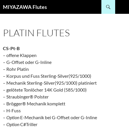
Zum
Suchen
MIYAZAWA Flutes
Inhalt
springen
PLATIN FLUTES
CS-Pt-B
– offene Klappen
– G-Offset oder G-Inline
– Rohr Platin
– Korpus und Fuss Sterling-Silver(925/1000)
– Mechanik Sterling-Silver(925/1000) platiniert
– gelötete Tonlöcher 14K Gold (585/1000)
– Straubinger® Polster
– Brögger® Mechanik komplett
– H-Fuss
–
Option
E-Mechanik bei G-Offset oder G-Inline
–
Option
C#Triller